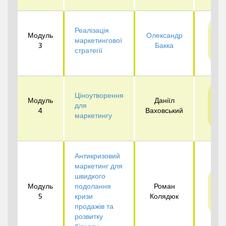
Реалізація
Пр
Модуль
Олександр
маркетингової
3
Бакка
д
стратегії
Ціноутворення
Пр
Модуль
Даніїл
для
4
Ваховський
д
маркетингу
Антикризовий
маркетинг для
швидкого
Пр
Модуль
подолання
Роман
5
кризи
Колядюк
д
продажів та
розвитку