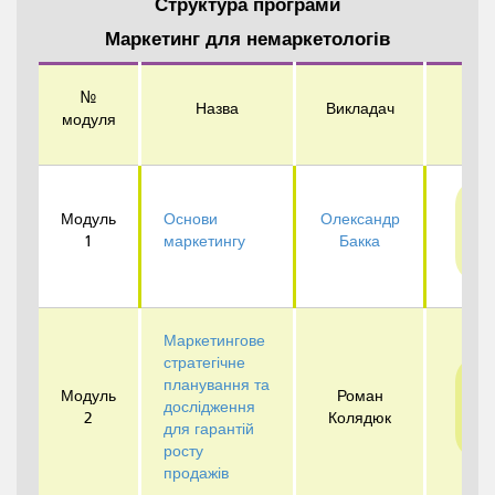
Структура програми
Маркетинг для немаркетологів
№
Назва
Викладач
За
модуля
Пр
Модуль
Основи
Олександр
1
маркетингу
Бакка
д
Маркетингове
стратегічне
планування та
Пр
Модуль
Роман
дослідження
2
Колядюк
д
для гарантій
росту
продажів