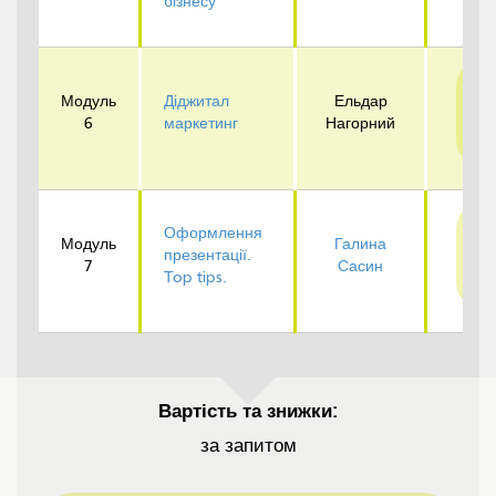
бізнесу
Пр
Модуль
Діджитал
Ельдар
6
маркетинг
Нагорний
д
Оформлення
Пр
Модуль
Галина
презентації.
7
Сасин
д
Top tips.
Вартість та знижки:
за запитом