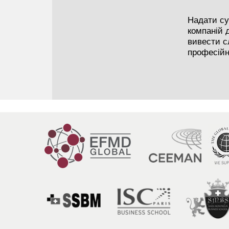
Надати су
компаній д
вивести с
професійн