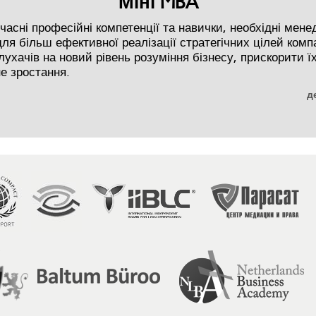
Міні MBA
часні професійні компетенції та навички, необхідні мен
ля більш ефективної реалізації стратегічних цілей компа
лухачів на новий рівень розуміння бізнесу, прискорити ї
е зростання.
д