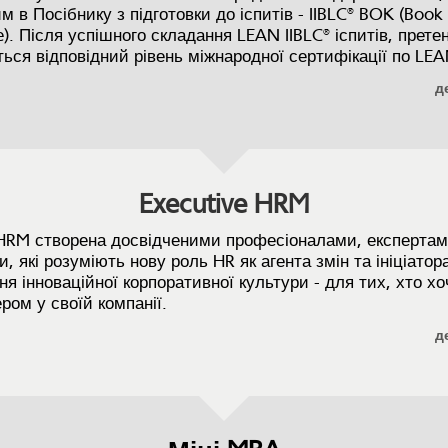
 в Посібнику з підготовки до іспитів - IIBLC® BOK (Book 
). Після успішного складання LEAN IIBLC® іспитів, прете
ься відповідний рівень міжнародної сертифікації по LEA
д
Executive HRM
 HRM створена досвідченими професіоналами, експертам
, які розуміють нову роль HR як агента змін та ініціатор
я інноваційної корпоративної культури - для тих, хто хо
ром у своїй компанії.
д