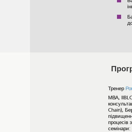
Б
і
Б
д
Прогр
Тренер
Ро
МВА, IIBLC
консульта
Chain), Б
підвищенн
процесів 
семінари: