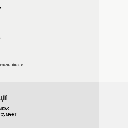
»
»
етальніше
ії
мках
струмент