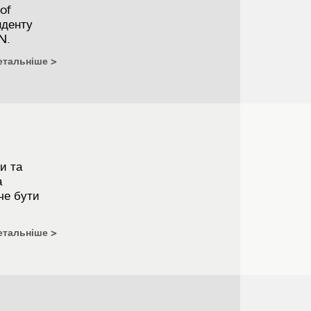
of
нденту
N.
етальніше
и та
а
че бути
етальніше