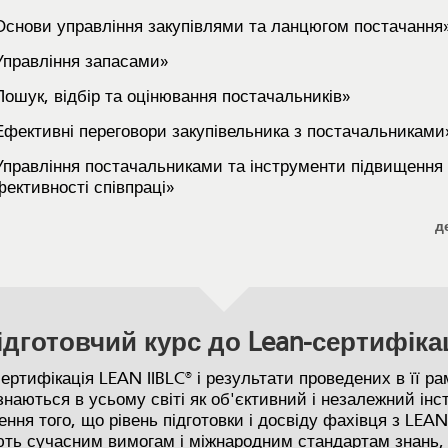
Основи управління закупівлями та ланцюгом постачання
Управління запасами»
Пошук, відбір та оцінювання постачальників»
Ефективні переговори закупівельника з постачальниками
Управління постачальниками та інструменти підвищення
фективності співпраці»
д
ідготовчий курс до Lean-сертифікац
сертифікація LEAN IIBLC® і результати проведених в її ра
изнаються в усьому світі як об'єктивний і незалежний ін
ення того, що рівень підготовки і досвіду фахівця з LEAN
ють сучасним вимогам і міжнародним стандартам знань,