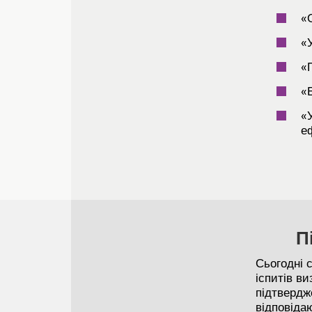
«
«
«
«
«
е
П
Сьогодні 
іспитів в
підтвердж
відповіда