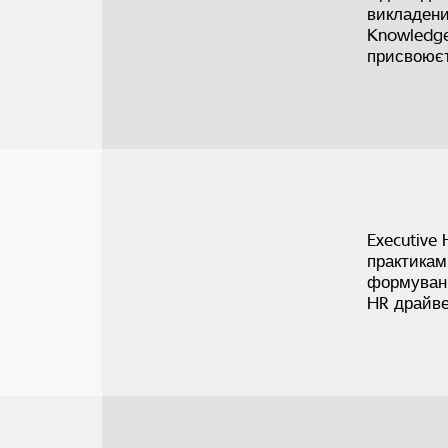
викладеним
Knowledge
присвоюєт
Executive
практиками
формуванн
HR драйве