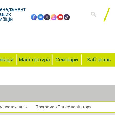
енеджмент
аших
мбіцій
ікація
Магістратура
Семінари
Хаб знань
ом постачання»
Програма «Бізнес навігатор»