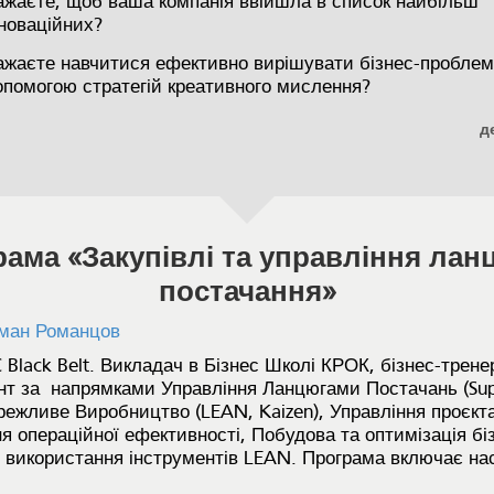
ажаєте, щоб ваша компанія ввійшла в список найбільш
нноваційних?
ажаєте навчитися ефективно вирішувати бізнес-проблем
опомогою стратегій креативного мислення?
д
ама «Закупівлі та управління ла
постачання»
ман Романцов
 Black Belt. Викладач в Бізнес Школі КРОК, бізнес-трене
нт за напрямками Управління Ланцюгами Постачань (Sup
ережливе Виробництво (LEAN, Kaizen), Управління проєк
я операційної ефективності, Побудова та оптимізація бі
з використання інструментів LEAN. Програма включає на