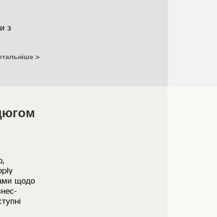
и з
етальніше
нцюгом
р,
ply
тами щодо
знес-
ступні