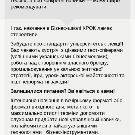
теорії», а про конкретні навички — можу щиро
рекомендувати.
І так, навчання в Бізнес-школі КРОК ламає
стереотипи.
Забудьте про стандартні університетські лекції!
Вас чекають зустрічі з цікавими гест-спікерами
(успішними українськими бізнесменами),
робота над створенням власного бренду,
промальовування унікальною життєвої
стратегії, ігри, уроки акторської майстерності та
інші неформатні заходи!
Залишилися питання? Зв'яжіться з нами!
Інтенсивне навчання в вечірньому форматі або
форматі вихідного дня, мета якого - в
максимально стислі терміни допомогти
слухачам придбати нові управлінські навички,
познайомитися з найактуальнішими
технологіями і бізнес-інструментами.