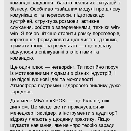
командні завдання і багато реальних ситуацій з
бізнесу. Особливо «зайшли» модулі про ділову
комунікацію та переговори: підготовка до
зустрічей, структура розмови, активне
слухання, робота з запереченнями, техніки win-
win. Я почав чіткіше ставити рамку переговорів,
коректніше формулювати цілі листів і дзвінків,
тримати фокус на результаті — і це відразу
відчулося в спілкуванні з клієнтами та
командою.
Ще один плюс — нетворкінг. Ти постійно поруч
із мотивованими людьми з різних індустрій, і
це підсвічує нові ідеї та можливості.
Атмосфера підтримки і здорового виклику дуже
заряджає.
Для мене МБА в «КРОК» — це більше, ніж
диплом. Це місце, де ти прокачуєшся як
менеджер і як лідер, а інструменти з аудиторії
відразу лягають у щоденну практику. Якщо
шукаєте навчання, яке не «про теорію заради