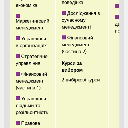
поведінка
економіка
Пра
Дослідження в
За
сучасному
Маркетинговий
дипл
менеджменті
менеджмент
проек
Фінансовий
Управління
менеджмент
в організаціях
(частина 2)
Стратегічне
управління
Курси за
вибором
Фінансовий
2 вибіркові курси
менеджмент
(частина 1)
Управління
людьми та
резільєнтність
Правове