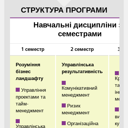
СТРУКТУРА ПРОГРАМИ
Навчальні дисципліни за
семестрами
1 семестр
2 семестр
3 се
Розуміння
Управлінська
бізнес
результативність
ландшафту
Креа
та
Комунікативний
Управління
іннов
менеджмент
проектами та
мене
тайм-
Ризик
3
менеджмент
менеджмент
вибір
Організаційна
курси
Управлінська