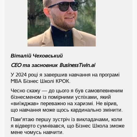
Віталій Чеховський
CEO та засновник BusinessTwin.ai
У 2024 році я завершив навчання на програмі
MBA Бізнес Школі КРОК.
Чесно скажу — до цього я був самовпевненим
бізнесменом із помірними успіхами, який
«виїжджав» переважно на харизмі. Не вірив,
що навчання може щось кардинально змінити.
Пам’ятаю першу зустріч із викладачами, коли
я відверто сумнівався, що Бізнес Школа зможе
мене чомусь навчити.