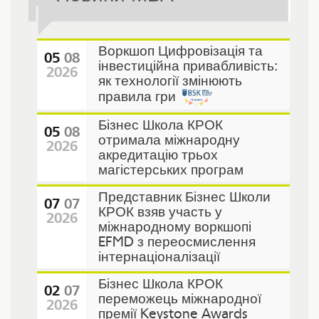
Воркшоп Цифровізація та
05
08
інвестиційна привабливість:
2026
як технології змінюють
правила гри
Бізнес Школа КРОК
05
08
отримала міжнародну
2026
акредитацію трьох
магістерських програм
Представник Бізнес Школи
07
07
КРОК взяв участь у
2026
міжнародному воркшопі
EFMD з переосмислення
інтернаціоналізації
Бізнес Школа КРОК
02
07
переможець міжнародної
2026
премії Keystone Awards