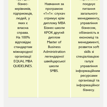
бізнес-
Навчання за
поєднує
керівників,
програмою
питання
підприємців,
«1+1»: слухач
загального
людей, у
отримує крім
менеджменту,
яких є
диплому МВА
управління
власна
Бізнес-школи
бізнесом,
справа.
КРОК другий
обізнаність в
На 100%
диплом
економіці та
відповідає
Master of
менеджменті,
стандартам
Business
розвиток soft
міжнародної
Administration
skills зі
організації
легендарної
спеціалізацією в
EQUAL MBA
швейцарської
галузі
QUIDELINES.
школи
управління
SMBS.
інформаційними
ресурсами
організації та
інформаційного
бізнесу.