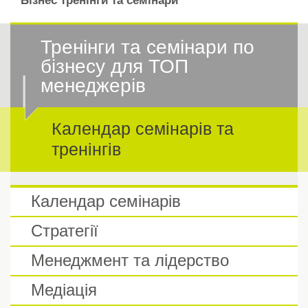
Бізнес тренінги та семінари
Тренінги та семінари по
бізнесу для ТОП
менеджерів
Календар семінарів та
тренінгів
Календар семінарів
Стратегії
Менеджмент та лідерство
Медіація