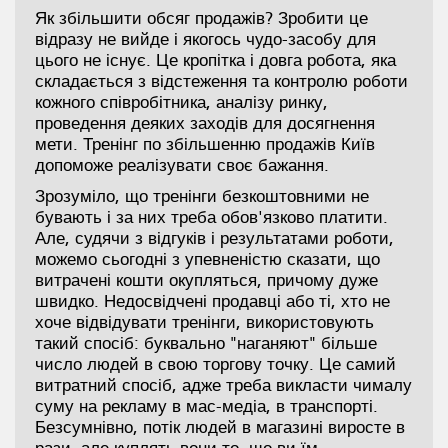
Як збільшити обсяг продажів? Зробити це
відразу не вийде і якогось чудо-засобу для
цього не існує. Це кропітка і довга робота, яка
складається з відстеження та контролю роботи
кожного співробітника, аналізу ринку,
проведення деяких заходів для досягнення
мети. Тренінг по збільшенню продажів Київ
допоможе реалізувати своє бажання.
Зрозуміло, що тренінги безкоштовними не
бувають і за них треба обов'язково платити.
Але, судячи з відгуків і результатами роботи,
можемо сьогодні з упевненістю сказати, що
витрачені кошти окупляться, причому дуже
швидко. Недосвідчені продавці або ті, хто не
хоче відвідувати тренінги, використовують
такий спосіб: буквально "наганяют" більше
число людей в свою торгову точку. Це самий
витратний спосіб, адже треба викласти чималу
суму на рекламу в мас-медіа, в транспорті.
Безсумнівно, потік людей в магазині виросте в