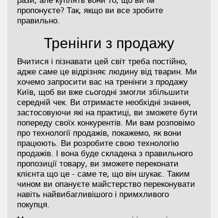
рази, але куплять вони то, що ви їм
пропонуєте? Так, якщо ви все зробите
правильно.
Тренінги з продажу
Вчитися і пізнавати цей світ треба постійно,
адже саме це відрізняє людину від тварин. Ми
хочемо запросити вас на тренінги з продажу
Київ, щоб ви вже сьогодні змогли збільшити
середній чек. Ви отримаєте необхідні знання,
застосовуючи які на практиці, ви зможете бути
попереду своїх конкурентів. Ми вам розповімо
про технології продажів, покажемо, як вони
працюють. Ви розробите свою технологію
продажів. І вона буде складена з правильного
пропозиції товару, ви зможете переконати
клієнта що це - саме те, що він шукає. Таким
чином ви опануєте майстерство переконувати
навіть найвибагливішого і примхливого
покупця.