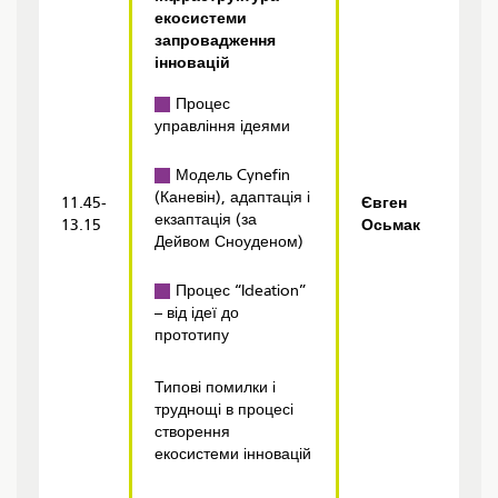
екосистеми
запровадження
інновацій
Процес
управління ідеями
Модель Cynefin
(Каневін), адаптація і
11.45-
Євген
екзаптація (за
13.15
Осьмак
Дейвом Сноуденом)
Процес “Ideation”
– від ідеї до
прототипу
Типові помилки і
труднощі в процесі
створення
екосистеми інновацій