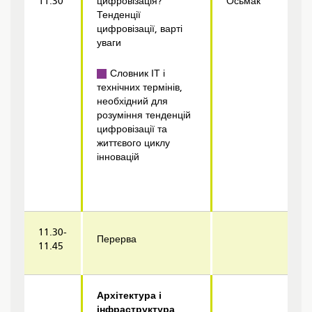
11.30
цифровізація?
Осьмак
Тенденції
цифровізації, варті
уваги
Словник ІТ і
технічних термінів,
необхідний для
розуміння тенденцій
цифровізації та
життєвого циклу
інновацій
11.30-
Перерва
11.45
Архітектура і
інфраструктура