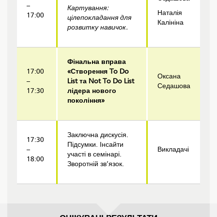
–
Карт
ування
:
Наталія
17:00
цілепокладання для
Калініна
розвитку навичок.
Фінальна вправа
17:00
«Створення To Do
Оксана
–
List та Not To Do List
Седашова
17:30
лідера нового
покоління»
Заключна дискусія.
17:30
Підсумки. Інсайти
–
Викладачі
участі в семінарі.
18:00
Зворотній зв’язок.