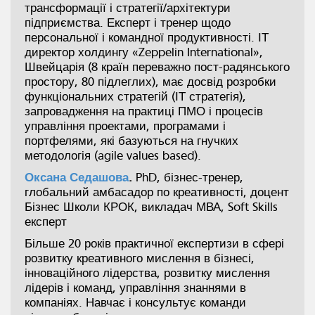
трансформації і стратегії/архітектури
підприємства. Експерт і тренер щодо
персональної і командної продуктивності. ІТ
директор холдингу «Zeppelin International»,
Швейцарія (8 країн переважно пост-радянського
простору, 80 підлеглих), має досвід розробки
функціональних стратегій (ІТ стратегія),
запровадження на практиці ПМО і процесів
управління проектами, програмами і
портфелями, які базуються на гнучких
методологія (agile values based).
Оксана Седашова
.
PhD, бізнес-тренер,
глобальний амбасадор по креативності, доцент
Бізнес Школи КРОК, викладач МВА, Soft Skills
експерт
Більше 20 років практичної експертизи в сфері
розвитку креативного мислення в бізнесі,
інноваційного лідерства, розвитку мислення
лідерів і команд, управління знаннями в
компаніях. Навчає і консультує команди