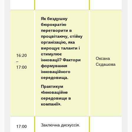
Як бездушну
бюрократію
перетворити в
процвітаючу, стійку
організацію, яка
вирощує таланти і
стимулює
16:20
Оксана
інновації? Фактори
–
Сєдашова
формування
17:00
інноваційного
середовища.
Практикум
«Інноваційне
середовище в
компанії».
Заключна дискуссія.
17:00