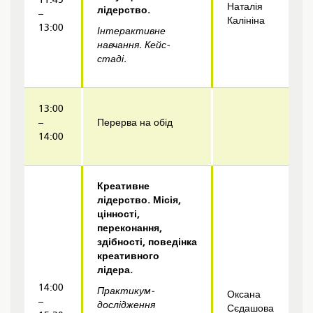
Наталія
лідерство.
–
Калініна
13:00
Інтерактивне
навчання
. Кейс-
стад
і
.
13:00
–
Перерва на обід
14:00
Креативне
лідерство. Місія,
цінності,
переконання,
здібності, поведінка
креативного
лідера.
14:00
Практикум-
Оксана
–
дослідження
Сєдашова