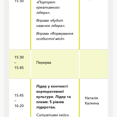
15:30
«Портрет
креативного
л
і
дера».
Вправа
«Аудит
нав
ичок
л
і
дера».
Вправа
«Форм
ування
особистої місії
».
15:30
–
Перерва
15:45
Лідер у контексті
корпоративної
15:45
культури. Лідер та
Наталія
–
племя: 5 рівнів
Калініна
16:20
лідерства.
Ситуативн
і
кейс
и