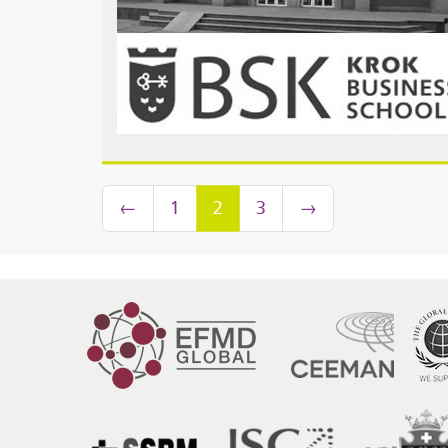
←
1
2
3
→