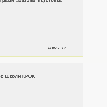
ограми «Базова підготовка
детально
нес Школи КРОК