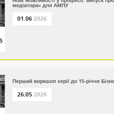
Нові можливості у професії: випуск пр
медіатора» для АМПУ
01.06
2026
Перший воркшоп серії до 15-річчя Біз
26.05
2026