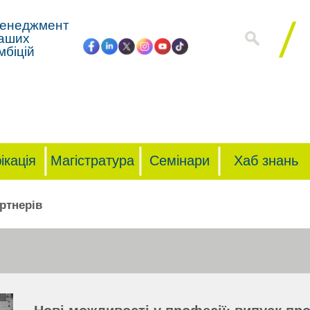
енеджмент
аших
мбіцій
ікація
Магістратура
Семінари
Хаб знань
ртнерів