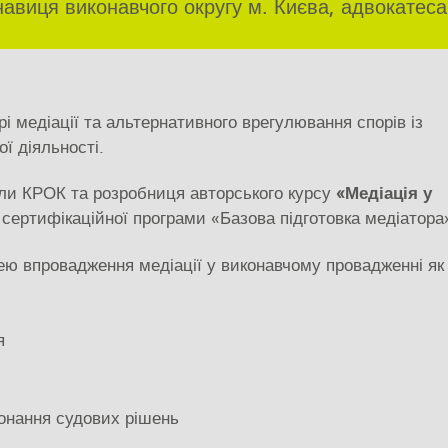
авиця виконавчого округу м. Києва, адвокатеса
 медіації та альтернативного врегулювання спорів із
ї діяльності.
оли КРОК та розробниця авторського курсу
«Медіація у
сертифікаційної програми «Базова підготовка медіатора
цею впровадження медіації у виконавчому провадженні як
я
онання судових рішень