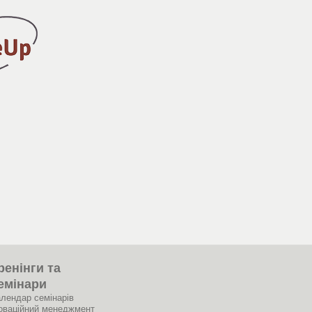
ренінги та
емінари
лендар семінарів
оваційний менеджмент