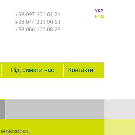
УКР
+38 097 601 61 21
ENG
+38 044 339 90 63
+38 066 100 08 26
Підтримати нас
Контакти
первізорка,