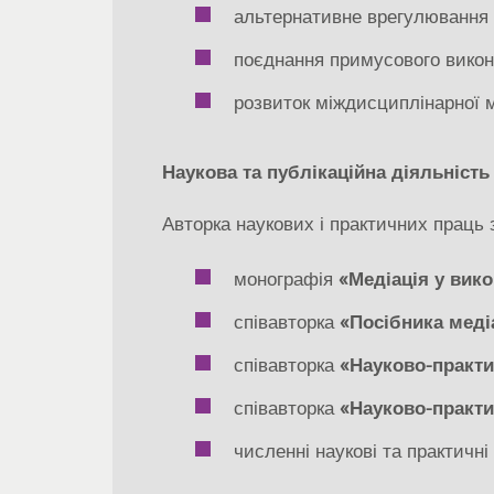
альтернативне врегулювання 
поєднання примусового викона
розвиток міждисциплінарної ме
Наукова та публікаційна діяльність
Авторка наукових і практичних праць з
монографія
«Медіація у вик
співавторка
«Посібника меді
співавторка
«Науково-практи
співавторка
«Науково-практи
численні наукові та практичні