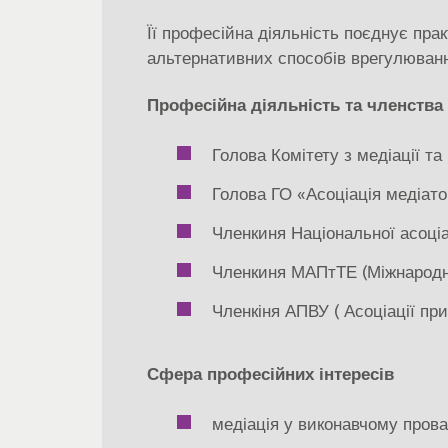
Її професійна діяльність поєднує пра
альтернативних способів врегулюванн
Професійна діяльність та членства
Голова Комітету з медіації т
Голова ГО «Асоціація медіато
Членкиня Національної асоціа
Членкиня МАПтТЕ (Міжнародної
Членкіня АПВУ ( Асоціації при
Сфера професійних інтересів
медіація у виконавчому пров