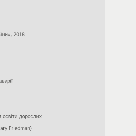
їни», 2018
варії
ія освіти дорослих
Gary Friedman)