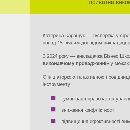
приватна викон
Катерина Каращук — експертка у сфері
понад 15-річним досвідом викладацько
З 2024 року — викладачка Бізнес Шк
виконавчому провадженні»
у межах 
Є ініціаторкою та активною провідни
інструменту:
гуманізації правозастосуванн
зниження конфліктності
підвищення ефективності вик