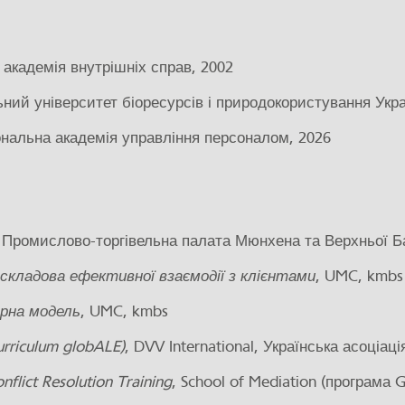
академія внутрішніх справ, 2002
ьний університет біоресурсів і природокористування Укра
ональна академія управління персоналом, 2026
П Промислово-торгівельна палата Мюнхена та Верхньої Ба
складова ефективної взаємодії з клієнтами
, UMC, kmbs
орна модель
, UMC, kmbs
Curriculum globALE)
, DVV International, Українська асоціац
nflict Resolution Training
, School of Mediation (програма 