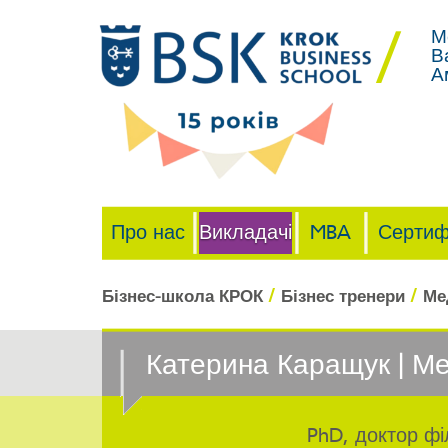
М
В
А
Про нас
Викладачі
MBA
Сертиф
/
/
Бізнес-школа КРОК
Бізнес тренери
Ме
Катерина Каращук | Ме
PhD, доктор фі