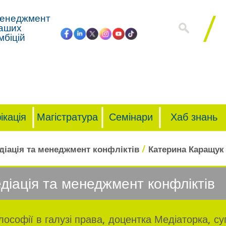
енеджмент
аших
мбіцій
ікація
Магістратура
Семінари
Хаб знань
/
діація та менеджмент конфліктів
Катерина Каращук
діація та менеджмент конфліктів
лософії в галузі права, доцентка Медіаторка, су