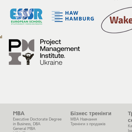
MBA
Бізнес тренінги
Т
Executive Doctorate Degree
МВА Навчання
с
in Business, DBA
Тренінги з продажів
Ка
General MBA
Ін