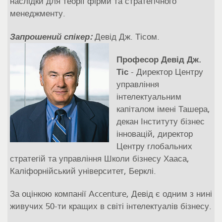
наслідки для теорії фірми та стратегічного
менеджменту.
Запрошений спікер:
Девід Дж. Тісом.
Професор Девід Дж.
Тіс
- Директор Центру
управління
інтелектуальним
капіталом імені Ташера,
декан Інституту бізнес
інновацій, директор
Центру глобальних
стратегій та управління Школи бізнесу Хааса,
Каліфорнійський університет, Берклі.
За оцінкою компанії Accenture, Девід є одним з нині
живучих 50-ти кращих в світі інтелектуалів бізнесу.