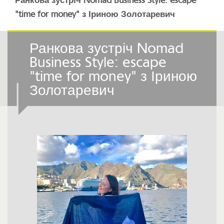
Ранкова зустріч Nomad Business Style: escape
"time for money" з Іриною Золотаревич
Ранкова зустріч Nomad
Business Style: escape
"time for money" з Іриною
Золотаревич