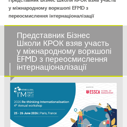
Представник Бізнес Школи КРОК взяв участь
у міжнародному воркшопі EFMD з
переосмислення інтернаціоналізації
Представник Бізнес
Школи КРОК взяв участь
у міжнародному воркшопі
EFMD з переосмислення
інтернаціоналізації