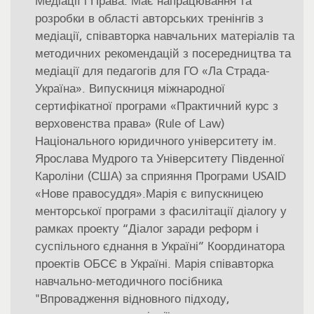
Медіації і Права. Має напрацювання та
розробки в області авторських тренінгів з
медіації, співавторка навчальних матеріалів та
методичних рекомендацій з посередництва та
медіації для педагогів для ГО «Ла Страда-
Україна». Випускниця міжнародної
сертифікатної програми «Практичний курс з
верховенства права» (Rule of Law)
Національного юридичного університету ім.
Ярослава Мудрого та Університету Південної
Кароліни (США) за сприяння Програми USAID
«Нове правосуддя».Марія є випускницею
менторської програми з фасилітації діалогу у
рамках проекту “Діалог заради реформ і
суспільного єднання в Україні” Координатора
проектів ОБСЄ в Україні. Марія співавторка
навчально-методичного посібника
"Впровадження відновного підходу,