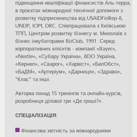
підвищення кваліфікації фінансистів Аль-терра;
в проєктах міжнародної технічної допомоги з
розвитку підприємництва від USAIDFinRep-II,
UNDP, IOM, DRC. Співпрацювала з Київською
ТПП, Центром розвитку бізнесу м. Миколаїв з
бізнес-інкубаторами BizClub, 1991. Серед
корпоративних клієнтів - компанії «Bayer»,
«Nestle», «Субару Україна», BDO Україна,
«Кернел», «Сварог», «Харвіст», «БелОбст»,
«БаДМ», «Артеріум», «Дарниця», «Здраво»,
"Клас" та інші.
Авторка понад 15 тренінгів та онлайн-курсів,
розробниця ділової гри «Де гроші?».
СПЕЦІАЛІЗАЦІЯ:
Фінансова звітність за міжнародними