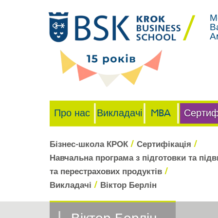
М
В
А
Про нас
Викладачі
MBA
Сертиф
/
/
Бізнес-школа КРОК
Сертифікація
Навчальна програма з підготовки та підви
/
та перестрахових продуктів
/
Викладачі
Віктор Берлін