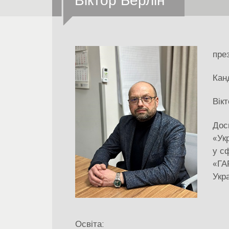
Віктор Берлін
пре
Кан
Вік
Дос
«Ук
у с
«ГА
Укра
Освіта: