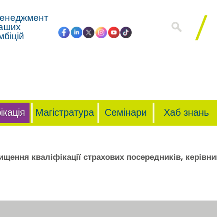
енеджмент
аших
мбіцій
ікація
Магістратура
Семінари
Хаб знань
щення кваліфікації страхових посередників, керівникі