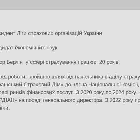
зидент Ліги страхових організацій України
дидат економічних наук
тор Берлін у сфері страхування працює 20 років.
від роботи: пройшов шлях від начальника відділу страх
раїнський Страховий Дім» до члена Національної комісі
фері ринків фінансових послуг. З 2020 року по 2024 рок
РДІАН» на посаді генерального директора. З 2022 року пр
їни.