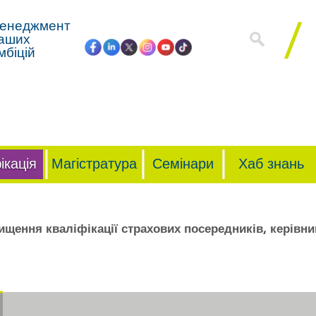
енеджмент
аших
мбіцій
ікація
Магістратура
Семінари
Хаб знань
щення кваліфікації страхових посередників, керівникі