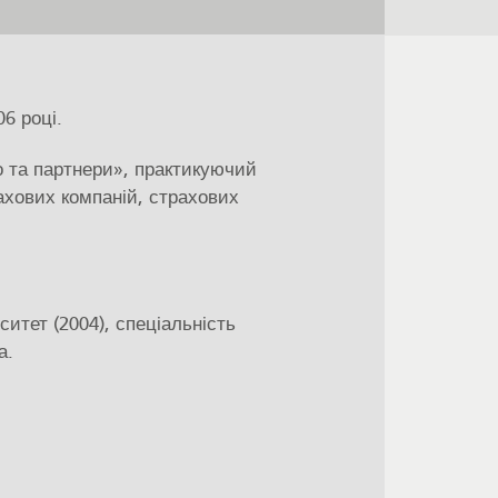
6 році.
та партнери», практикуючий
ахових компаній, страхових
итет (2004), спеціальність
а.