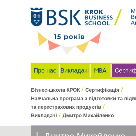
М
В
А
Про нас
Викладачі
MBA
Сертиф
/
/
Бізнес-школа КРОК
Сертифікація
Навчальна програма з підготовки та підви
/
та перестрахових продуктів
/
Викладачі
Дмитро Михайленко