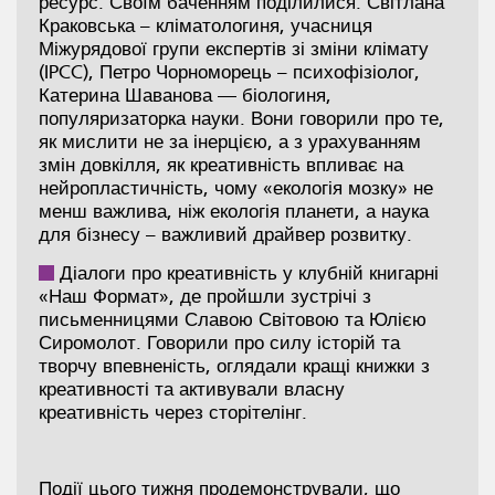
ресурс. Своїм баченням поділилися: Світлана
Краковська – кліматологиня, учасниця
Міжурядової групи експертів зі зміни клімату
(IPCC), Петро Чорноморець – психофізіолог,
Катерина Шаванова — біологиня,
популяризаторка науки. Вони говорили про те,
як мислити не за інерцією, а з урахуванням
змін довкілля, як креативність впливає на
нейропластичність, чому «екологія мозку» не
менш важлива, ніж екологія планети, а наука
для бізнесу – важливий драйвер розвитку.
Діалоги про креативність у клубній книгарні
«Наш Формат», де пройшли зустрічі з
письменницями Славою Світовою та Юлією
Сиромолот. Говорили про силу історій та
творчу впевненість, оглядали кращі книжки з
креативності та активували власну
креативність через сторітелінг.
Події цього тижня продемонстрували, що