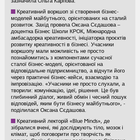
зазначила Ольга Карпова.
Креативний воркшоп зі створення бізнес-
моделей майбутнього, орієнтованих на сталий
розвиток. Захід провела Оксана Сєдашова –
доцентка Бізнес Школи КРОК, Міжнародна
амбасадорка креативності, ініціаторка проєктів
розвитку креативності в бізнесі. Учасники
воркшопу мали можливість не просто
познайомитись з компонентами сучасної
сталої бізнес-моделі, орієнтованої на
відповідальне підприємництво, а відчути його
через практичні бізнес-кейси, взаємодію та
імпровізацію. «Учасники не просто слухали, а
творили: комунікацію, ідеї, рішення. Це був
глибинний діалог, живий обмін і чесний пошук
відповідей, яким бути бізнесу майбутнього», -
поділилася Оксана Сєдашова.
Креативний лекторій «Blue Minds», де
зібралися вчені, які досліджують тіло, мозок і
клімат, щоб поговорити про творчість як