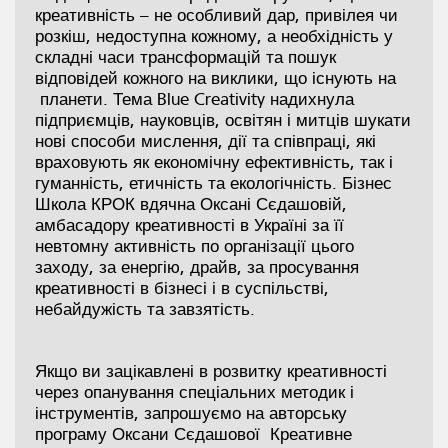
креативність – не особливий дар, привілея чи
розкіш, недоступна кожному, а необхідність у
складні часи трансформацій та пошук
відповідей кожного на виклики, що існують на
планети. Тема Blue Creativity надихнула
підприємців, науковців, освітян і митців шукати
нові способи мислення, дії та співпраці, які
враховують як економічну ефективність, так і
гуманність, етичність та екологічність. Бізнес
Школа КРОК вдячна Оксані Сєдашовій,
амбасадору креативності в Україні за її
невтомну активність по організації цього
заходу, за енергію, драйв, за просування
креативності в бізнесі і в суспільстві,
небайдужість та завзятість.
Якщо ви зацікавлені в розвитку креативності
через опанування спеціальних методик і
інструментів, запрошуємо на авторську
програму Оксани Сєдашової Креативне