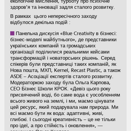
екологічне мислення, турботу про психічне
здоров’я та інновації задля сталого розвитку.
В рамках цього непересічного заходу
відбулося декілька подій :
Панельна дискусія «Blue Creativity в бізнесі:
бізнес-моделі майбутнього», де представники
українських компаній та громадських
організації поділилися реальними кейсами
трансформацій і новаторських рішень. Серед
спікерів були представниці таких компаній, як
Нова пошта, МХП, Kernel, Recast Plastic, а також
ASDE – Асоціації експертів сталого розвитку.
Модераторкою заходу була Ольга Карпова,
CEO Бізнес Школи КРОК. «Девіз цього року
присвячений воді, бо саме вода є уособленням
всього живого на землі, і ми, маємо цінувати
цей ресурс, який подарувала нам природа. Ми
всі маємо бути як вода: адаптивні, живі,
глибокі. І сьогодні креативність – це не тільки
про ідеї, а про стійкість і оновлення», —