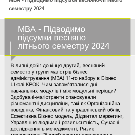
МВА - Підводимо підсумки весняно-літнього
семестру 2024
МВА - Підводимо
підсумки весняно-
літнього семестру 2024
В липні добіг до кінця другий, весняний
семестр у групи магістрів бізнес
адміністрування (МВА) 11-го набору в Бізнес
Школі КРОК. Чим запам’яталися дні
навчальних модулів і між модульні періоди?
Здобувачі-магістранти опановували
різноманітні дисципліни, такі як Організаційна
поведінка, Фінансовий та управлінський облік,
Ефективна Бізнес модель, Діджитал маркетинг,
Управління людьми і резильєнтність, Сучасні
дослідження в менеджменті, Ризик