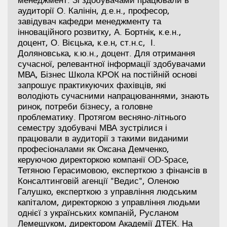
менеджмент. Зі здобувачами працювали в
аудиторії О. Калінін, д.е.н., професор,
завідувач кафедри менеджменту та
інноваційного розвитку, А. Бортнік, к.е.н.,
доцент, О. Вієцька, к.е.н, ст.н.с, І.
Доляновська, к.ю.н., доцент. Для отримання
сучасної, релевантної інформації здобувачами
МВА, Бізнес Школа КРОК на постійній основі
запрошує практикуючих фахівців, які
володіють сучасними напрацюваннями, знають
ринок, потреби бізнесу, а головне
проблематику. Протягом весняно-літнього
семестру здобувачі МВА зустрілися і
працювали в аудиторії з такими виданими
професіоналами як Оксана Демченко,
керуючою директоркою компанії OD-Space,
Тетяною Герасимовою, експерткою з фінансів в
Консалтинговій агенції "Ведис", Оленою
Галушко, експерткою з управління людським
капіталом, директоркою з управління людьми
однієї з українських компаній, Русланом
Лемещуком, директором Академії ДТЕК. На