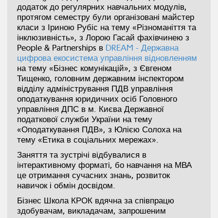
додаток до регулярних навчальних модулів,
протягом семестру були організовані майстер
класи з Іриною Рубіс на тему «Різноманіття та
інклюзивність», з Лорою Гасай фахівчинею з
People & Partnerships в
DREAM - Державна
цифрова екосистема управління відновленням
на тему «Бізнес комунікацій», з Євгеном
Тищенко, головним державним інспектором
відділу адміністрування ПДВ управління
оподаткування юридичних осіб Головного
управління ДПС в м. Києва Державної
податкової служби України на тему
«Оподаткування ПДВ», з Юлією Солоха на
тему «Етика в соціальних мережах».
Заняття та зустрічі відбувалися в
інтерактивному форматі, бо навчання на МВА
це отримання сучасних знань, розвиток
навичок і обмін досвідом.
Бізнес Школа КРОК вдячна за співпрацю
здобувачам, викладачам, запрошеним