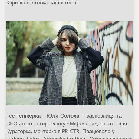
Коротка візитівка нашої гості:
Гест-спікерка –
Юля Солоха
– засновниця та
СЕО агенції сторітелінгу «Міфологія», стратегиня.
Кураторка, менторка в PRJCTR. Працювала у