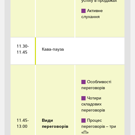
успіху в продажах
Активне
слухання
11.30-
Кава-пауза
11.45
Особливості
переговорів
Чотири
складових
переговорів
11.45-
Види
Процес
13.00
переговорів
переговорів – три
«П»