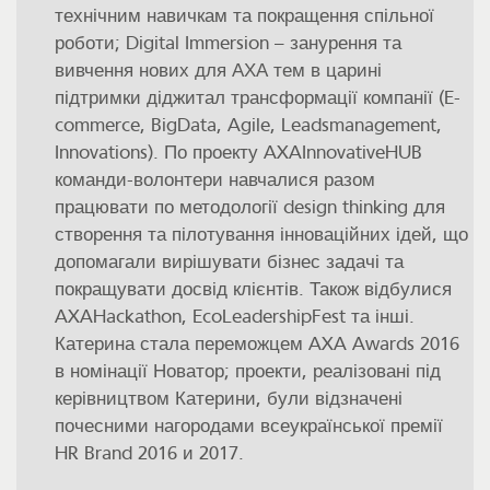
технічним навичкам та покращення спільної
роботи; Digital Immersion – занурення та
вивчення нових для АХА тем в царині
підтримки діджитал трансформації компанії (E-
commerce, BigData, Agile, Leadsmanagement,
Innovations). По проекту AXAInnovativeHUB
команди-волонтери навчалися разом
працювати по методології design thinking для
створення та пілотування інноваційних ідей, що
допомагали вирішувати бізнес задачі та
покращувати досвід клієнтів. Також відбулися
AXAHackathon, EcoLeadershipFest та інші.
Катерина стала переможцем AXA Awards 2016
в номінації Новатор; проекти, реалізовані під
керівництвом Катерини, були відзначені
почесними нагородами всеукраїнської премії
HR Brand 2016 и 2017.